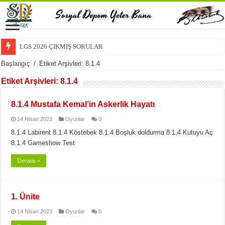
LGS 2026 ÇIKMIŞ SORULAR
Başlangıç
/
Etiket Arşivleri: 8.1.4
Etiket Arşivleri:
8.1.4
8.1.4 Mustafa Kemal’in Askerlik Hayatı
14 Nisan 2023
Oyunlar
0
8.1.4 Labirent 8.1.4 Köstebek 8.1.4 Boşluk doldurma 8.1.4 Kutuyu Aç
8.1.4 Gameshow Test
Devamı »
1. Ünite
14 Nisan 2023
Oyunlar
0