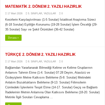
MATEMATİK 2. DÖNEM 2. YAZILI HAZIRLIK
17 Mart 2026
5. SINIFLAR
,
YAZILILAR
0
Kesirlerin Karşılaştırılması (1-5 Sorular) İstatiksel Araştırma Süreci
(6-18 Sorular) Eşitliğin Korunumu (19-28 Sorular) İşlem Önceliği (29-
35 Sorular) Sayı ve Şekil Örüntüleri (36-42 Sorular)
Devamı »
TÜRKÇE 2. DÖNEM 2. YAZILI HAZIRLIK
17 Mart 2026
8. SINIFLAR
,
YAZILILAR
0
Bağlamdan Yararlanarak Bilmediği Kelime ve Kelime Gruplarının
Anlamını Tahmin Etme (1-4. Sorular) 07:28 Deyim, Atasözü ve
Özdeyişlerin Metne Katkısını Belirleme (5-8. Sorular) Metindeki
Anlatım Bozukluklarını Belirleme (9-13. Sorular) Fiilimsilerin
Cümledeki İşlevlerini Tespit Etme (14-17. Sorular) Geçiş ve Bağlantı
İfadelerinin Metnin Anlamına Olan Katkısını Belirleme (18-20. Sorular)
Metinle İlgili Soruları Cevaplama …