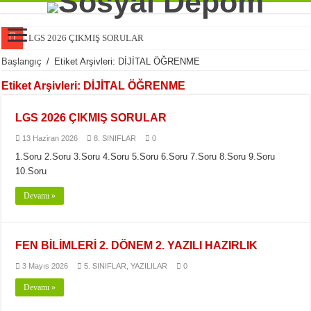
LGS 2026 ÇIKMIŞ SORULAR
FEN BİLİMLERİ 2. DÖNEM 2. YAZILI HAZIRLIK
Başlangıç
/
Etiket Arşivleri: DİJİTAL ÖĞRENME
FEN BİLİMLERİ 2. DÖNEM 2. YAZILI HAZIRLIK
Etiket Arşivleri:
DİJİTAL ÖĞRENME
FEN BİLİMLERİ 2. DÖNEM 2. YAZILI HAZIRLIK
LGS 2026 ÇIKMIŞ SORULAR
FEN BİLİMLERİ 2. DÖNEM 2. YAZILI HAZIRLIK
13 Haziran 2026
8. SINIFLAR
0
6. Sınıf Türkiye Geneli Deneme Sınavı
1.Soru 2.Soru 3.Soru 4.Soru 5.Soru 6.Soru 7.Soru 8.Soru 9.Soru
10.Soru
MATEMATİK 2. DÖNEM 2. YAZILI HAZIRLIK
MATEMATİK 2. DÖNEM 2. YAZILI HAZIRLIK
Devamı »
MATEMATİK 2. DÖNEM 2. YAZILI HAZIRLIK
MATEMATİK 2. DÖNEM 2. YAZILI HAZIRLIK
FEN BİLİMLERİ 2. DÖNEM 2. YAZILI HAZIRLIK
3 Mayıs 2026
5. SINIFLAR
,
YAZILILAR
0
Devamı »