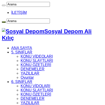
İLETİŞİM
Sosyal Depom Ali
Kılıç
ANA SAYFA
5. SINIFLAR
KONU VİDEOLARI
KONU SLAYTLARI
KONU ÖZETLERİ
DENEMELER
YAZILILAR
Oyunlar
6. SINIFLAR
KONU VİDOLARI
KONU SLAYTLARI
KONU ÖZETLERİ
DENEMELER
YAZILILAR