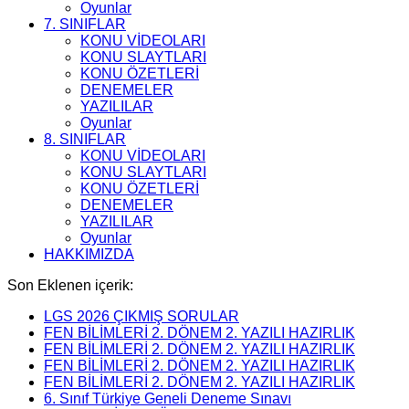
Oyunlar
7. SINIFLAR
KONU VİDEOLARI
KONU SLAYTLARI
KONU ÖZETLERİ
DENEMELER
YAZILILAR
Oyunlar
8. SINIFLAR
KONU VİDEOLARI
KONU SLAYTLARI
KONU ÖZETLERİ
DENEMELER
YAZILILAR
Oyunlar
HAKKIMIZDA
Son Eklenen içerik:
LGS 2026 ÇIKMIŞ SORULAR
FEN BİLİMLERİ 2. DÖNEM 2. YAZILI HAZIRLIK
FEN BİLİMLERİ 2. DÖNEM 2. YAZILI HAZIRLIK
FEN BİLİMLERİ 2. DÖNEM 2. YAZILI HAZIRLIK
FEN BİLİMLERİ 2. DÖNEM 2. YAZILI HAZIRLIK
6. Sınıf Türkiye Geneli Deneme Sınavı