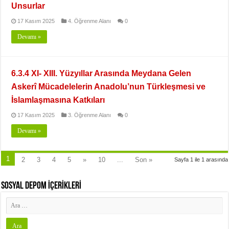
Unsurlar
17 Kasım 2025
4. Öğrenme Alanı
0
Devamı »
6.3.4 XI- XIII. Yüzyıllar Arasında Meydana Gelen
Askerî Mücadelelerin Anadolu’nun Türkleşmesi ve
İslamlaşmasına Katkıları
17 Kasım 2025
3. Öğrenme Alanı
0
Devamı »
1
2
3
4
5
»
10
...
Son »
Sayfa 1 ile 1 arasında
SOSYAL DEPOM İÇERİKLERİ