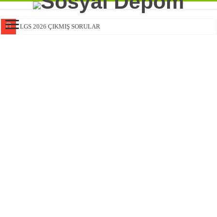
LGS 2026 ÇIKMIŞ SORULAR
FEN BİLİMLERİ 2. DÖNEM 2. YAZILI HAZIRLIK
FEN BİLİMLERİ 2. DÖNEM 2. YAZILI HAZIRLIK
FEN BİLİMLERİ 2. DÖNEM 2. YAZILI HAZIRLIK
FEN BİLİMLERİ 2. DÖNEM 2. YAZILI HAZIRLIK
6. Sınıf Türkiye Geneli Deneme Sınavı
MATEMATİK 2. DÖNEM 2. YAZILI HAZIRLIK
MATEMATİK 2. DÖNEM 2. YAZILI HAZIRLIK
MATEMATİK 2. DÖNEM 2. YAZILI HAZIRLIK
MATEMATİK 2. DÖNEM 2. YAZILI HAZIRLIK