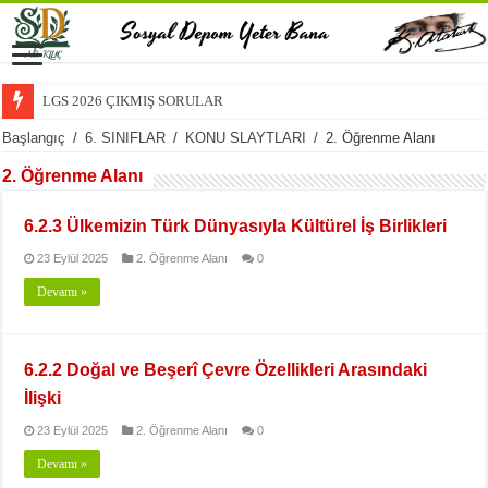
LGS 2026 ÇIKMIŞ SORULAR
Başlangıç
/
6. SINIFLAR
/
KONU SLAYTLARI
/
2. Öğrenme Alanı
2. Öğrenme Alanı
6.2.3 Ülkemizin Türk Dünyasıyla Kültürel İş Birlikleri
23 Eylül 2025
2. Öğrenme Alanı
0
Devamı »
6.2.2 Doğal ve Beşerî Çevre Özellikleri Arasındaki
İlişki
23 Eylül 2025
2. Öğrenme Alanı
0
Devamı »