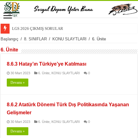
LGS 2026 ÇIKMIŞ SORULAR
Başlangıç
/
8. SINIFLAR
/
KONU SLAYTLARI
/
6. Ünite
6. Ünite
8.6.3 Hatay’ın Türkiye’ye Katılması
30 Mart 2023
6. Ünite
,
KONU SLAYTLARI
0
Devamı »
8.6.2 Atatürk Dönemi Türk Dış Politikasında Yaşanan
Gelişmeler
30 Mart 2023
6. Ünite
,
KONU SLAYTLARI
0
Devamı »