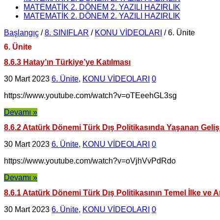
MATEMATİK 2. DÖNEM 2. YAZILI HAZIRLIK
MATEMATİK 2. DÖNEM 2. YAZILI HAZIRLIK
Başlangıç
/
8. SINIFLAR
/
KONU VİDEOLARI
/
6. Ünite
6. Ünite
8.6.3 Hatay’ın Türkiye’ye Katılması
30 Mart 2023
6. Ünite
,
KONU VİDEOLARI
0
https://www.youtube.com/watch?v=oTEeehGL3sg
Devamı »
8.6.2 Atatürk Dönemi Türk Dış Politikasında Yaşanan Geli
30 Mart 2023
6. Ünite
,
KONU VİDEOLARI
0
https://www.youtube.com/watch?v=oVjhVvPdRdo
Devamı »
8.6.1 Atatürk Dönemi Türk Dış Politikasının Temel İlke ve 
30 Mart 2023
6. Ünite
,
KONU VİDEOLARI
0