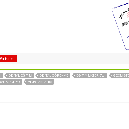
Pinterest
I
DİJİTAL EĞİTİM
DİJİTAL ÖĞRENME
EĞİTİM MATERYALİ
GEÇMİŞTE
AL BİLGİLER
VİDEO ANLATIM