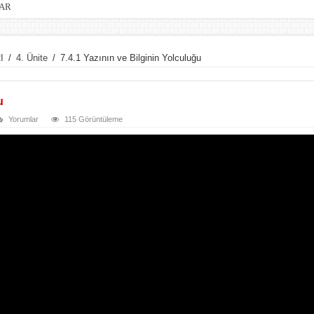
LAR
I
/
4. Ünite
/
7.4.1 Yazının ve Bilginin Yolculuğu
u
Yorumlar
115 Görüntüleme