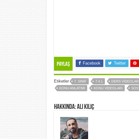
Facebook
Twitter
Paylaş
Etiketler
7. SINIF
7.4.1
DERS VİDEOLAR
KONU ANLATIMI
KONU VİDEOLARI
SOSY
Hakkında: Ali Kılıç