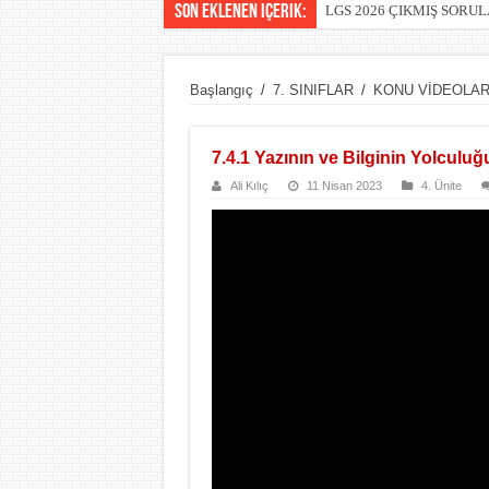
Son Eklenen içerik:
LGS 2026 ÇIKMIŞ SORU
Başlangıç
/
7. SINIFLAR
/
KONU VİDEOLAR
7.4.1 Yazının ve Bilginin Yolculuğ
Ali Kılıç
11 Nisan 2023
4. Ünite