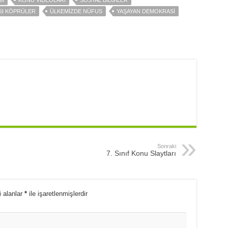
MI
KONU VİDEOLARI
SOSYAL BİLGİLER
SI KÖPRÜLER
ÜLKEMİZDE NÜFUS
YAŞAYAN DEMOKRASİ
Sonraki
7. Sınıf Konu Slaytları
i alanlar
*
ile işaretlenmişlerdir