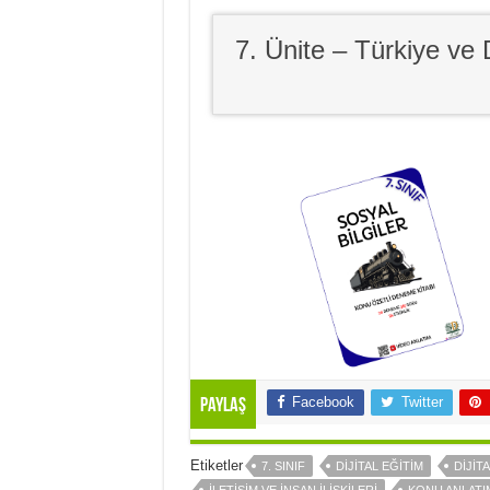
7. Ünite – Türkiye ve
Facebook
Twitter
Paylaş
Etiketler
7. SINIF
DİJİTAL EĞİTİM
DİJİT