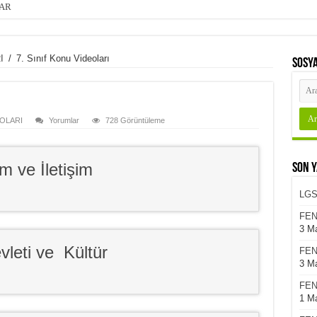
LAR
I
/
7. Sınıf Konu Videoları
SOSYA
OLARI
Yorumlar
728 Görüntüleme
m ve İletişim
Son Y
LGS
FEN
3 M
vleti ve Kültür
FEN
3 M
FEN
1 M