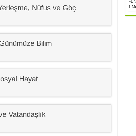
FEN
 Yerleşme, Nüfus ve Göç
1 M
 Günümüze Bilim
Sosyal Hayat
ve Vatandaşlık