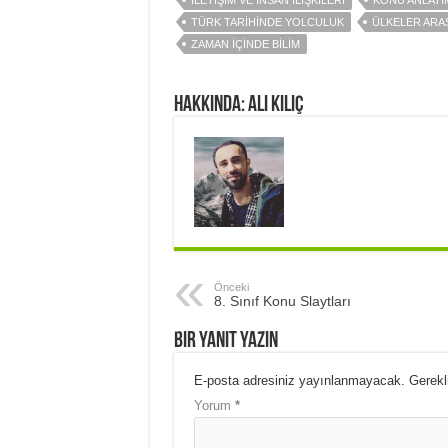
İLETİŞİM VE İNSAN İLİŞKİLERİ
KONU ANLATI
TÜRK TARİHİNDE YOLCULUK
ÜLKELER ARA
ZAMAN İÇİNDE BİLİM
Hakkında: Ali Kılıç
Önceki
8. Sınıf Konu Slaytları
Bir yanıt yazın
E-posta adresiniz yayınlanmayacak.
Gerekl
Yorum
*