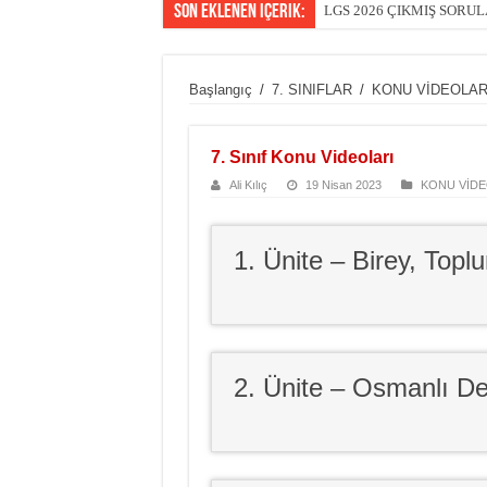
Son Eklenen içerik:
LGS 2026 ÇIKMIŞ SORU
Başlangıç
/
7. SINIFLAR
/
KONU VİDEOLAR
7. Sınıf Konu Videoları
Ali Kılıç
19 Nisan 2023
KONU VİDE
1. Ünite – Birey, Toplu
2. Ünite – Osmanlı De