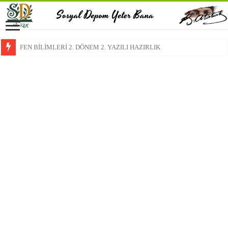
FEN BİLİMLERİ 2. DÖNEM 2. YAZILI HAZIRLIK