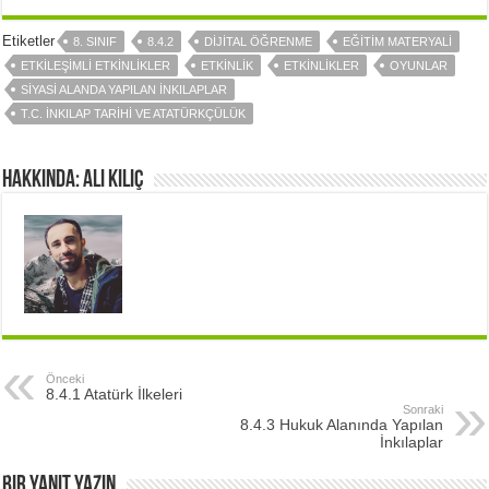
Etiketler
8. SINIF
8.4.2
DİJİTAL ÖĞRENME
EĞİTİM MATERYALİ
ETKİLEŞİMLİ ETKİNLİKLER
ETKİNLİK
ETKİNLİKLER
OYUNLAR
SİYASİ ALANDA YAPILAN İNKILAPLAR
T.C. İNKILAP TARİHİ VE ATATÜRKÇÜLÜK
Hakkında: Ali Kılıç
Önceki
8.4.1 Atatürk İlkeleri
Sonraki
8.4.3 Hukuk Alanında Yapılan
İnkılaplar
Bir yanıt yazın