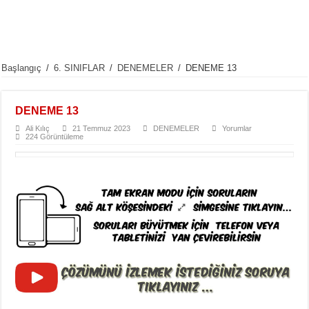
Başlangıç
/
6. SINIFLAR
/
DENEMELER
/
DENEME 13
DENEME 13
Ali Kılıç
21 Temmuz 2023
DENEMELER
Yorumlar
224 Görüntüleme