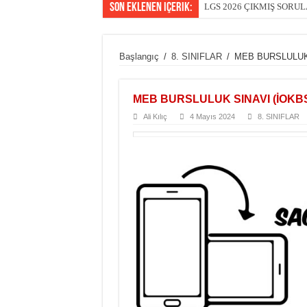
Son Eklenen içerik:
LGS 2026 ÇIKMIŞ SORU
Başlangıç
/
8. SINIFLAR
/
MEB BURSLULUK 
MEB BURSLULUK SINAVI (İOKBS)
Ali Kılıç
4 Mayıs 2024
8. SINIFLAR